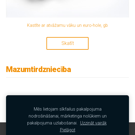
Kastīte ar atvāžamu vāku un euro-hole, gb
Skatīt
Mazumtirdzniecība
Vairumtirdzniecība
Mēs lietojam sīkfailus pakalpojuma
nodrošināšanai, mārketinga nolūkiem un
pakalpojuma uzlabošanai.
Uzzināt vairāk
Pielāgot
Sīkdatnes