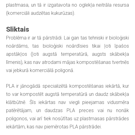
plastmasa, un tā ir izgatavota no oglekļa neitrāla resursa
(komerciāli audzētas kukurūzas).
Sliktais
Problēma ir ar tā pārstrādi. Lai gan tas tehniski ir bioloģiski
noārdāms, tas bioloģiski noārdīsies tikai ļoti īpašos
apstākļos (ļoti augstā temperatūrā, augsts skābekļa
līmenis), kas nav atrodami mājas kompostēšanas tvertnēs
vai jebkurā komerciālā poligonā.
PLA ir jānogādā specializētā kompostēšanas iekārtā, kur
to var kompostēt augstā temperatūrā un daudz skābekļa
klātbūtnē. Šīs iekārtas nav viegli pieejamas vidusmēra
patērētājam, un daudzas PLA preces vai nu nonāk
poligonos, vai arī tiek nosūtītas uz plastmasas pārstrādes
iekārtām, kas nav piemērotas PLA pārstrādei.