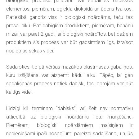
bioloģisku procesu palīdzību var sadalīties dabiskos
elementos, piemēram, oglekļa dioksīdā un ūdens tvaikos.
Patiesībā gandrīz viss ir bioloģiski noārdāms, taču tas
prasa laiku. Pat dabīgiem produktiem, piemēram, banānu
mizai, var paiet 2 gadi, lai bioloģiski noārdītos, bet dažiem
produktiem šis process var būt gadsimtiem ilgs, izraisot
nopietnas sekas videi.
Sadaloties, tie pārvēršas mazākos plastmasas gabaliņos,
kuru izšķīšana var aizņemt kādu laiku. Tāpēc, lai gan
sadalīšanās process notiek dabiski, tas joprojām var būt
kaitīgs videi.
Līdzīgi kā terminam “dabisks”, arī šeit nav normatīvu
attiecībā uz bioloģiski noārdāmu lietu marķēšanu.
Piemēram, bioloģiski noārdāmiem maisiņiem ir
nepieciešami īpaši nosacījumi pareizai sadalīšanai, un jūs