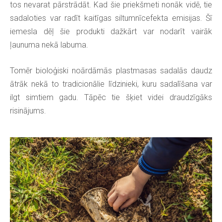
tos nevarat pārstrādāt. Kad šie priekšmeti nonāk vidē, tie
sadaloties var radīt kaitīgas siltumnīcefekta emisijas. Šī
iemesla dēļ šie produkti dažkārt var nodarīt vairāk
ļaunuma nekā labuma.
Tomēr bioloģiski noārdāmās plastmasas sadalās daudz
ātrāk nekā to tradicionālie līdzinieki, kuru sadalīšana var
ilgt simtiem gadu. Tāpēc tie šķiet videi draudzīgāks
risinājums.