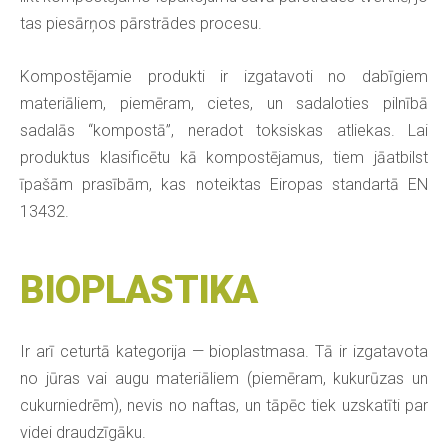
tas piesārņos pārstrādes procesu.
Kompostējamie produkti ir izgatavoti no dabīgiem
materiāliem, piemēram, cietes, un sadaloties pilnībā
sadalās “kompostā”, neradot toksiskas atliekas. Lai
produktus klasificētu kā kompostējamus, tiem jāatbilst
īpašām prasībām, kas noteiktas Eiropas standartā EN
13432.
BIOPLASTIKA
Ir arī ceturtā kategorija — bioplastmasa. Tā ir izgatavota
no jūras vai augu materiāliem (piemēram, kukurūzas un
cukurniedrēm), nevis no naftas, un tāpēc tiek uzskatīti par
videi draudzīgāku.