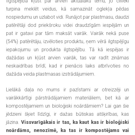
Ilgtspējība kļūst par arvien aktuālāku tēmu, jo cilvēki
turpina meklēt veidus, kā samazināt oglekļa pēdas
nospiedumu un uzlabot vidi. Runājot par plastmasu, daudzi
patērētāji dod priekšroku videi draudzīgām iespējām un
pat ir gatavi par tām maksāt vairāk. Vairāk nekā puse
(54%) patērētāju, izvēloties produktu, ņem vērā ilgtspējīgu
iepakojumu un produkta ilgtspējību. Tā kā iespējas ir
dažādas un kļūst arvien vairāk, tas var radīt zināmas
neskaidrības brīdī, kad ir pienācis laiks atbrīvoties no
dažāda veida plastmasas izstrādājumiem.
Lielākā daļa no mums ir pazīstami ar otreizzēji un
vairākkārtīgi pārstrādājamiem materiāliem, bet kā ar
kompostējamiem un bioloģiski noārdāmiem? Lai gan šie
jēdzieni šķiet līdzīgi, ir dažas būtiskas atšķirības, kas
jāzina.
Vissvarīgākais ir tas, ka kaut kas ir bioloģiski
noārdāms, nenozīmē, ka tas ir kompostējams vai