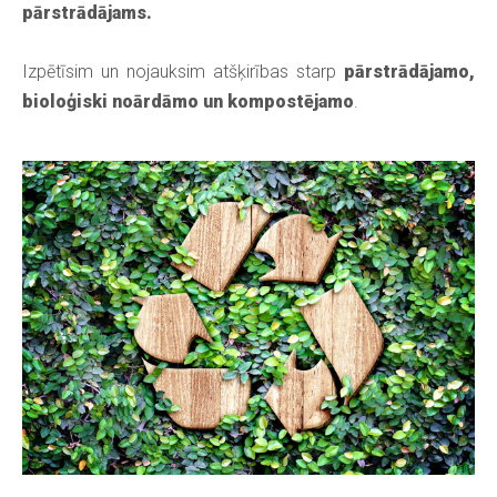
pārstrādājams.
Izpētīsim un nojauksim atšķirības starp
pārstrādājamo,
bioloģiski noārdāmo un kompostējamo
.