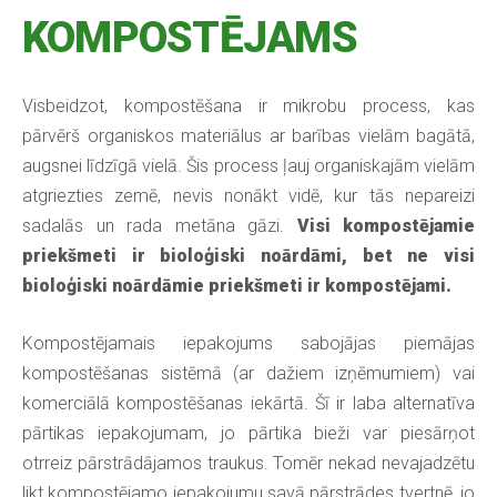
KOMPOSTĒJAMS
Visbeidzot, kompostēšana ir mikrobu process, kas
pārvērš organiskos materiālus ar barības vielām bagātā,
augsnei līdzīgā vielā. Šis process ļauj organiskajām vielām
atgriezties zemē, nevis nonākt vidē, kur tās nepareizi
sadalās un rada metāna gāzi.
Visi kompostējamie
priekšmeti ir bioloģiski noārdāmi, bet ne visi
bioloģiski noārdāmie priekšmeti ir kompostējami.
Kompostējamais iepakojums sabojājas piemājas
kompostēšanas sistēmā (ar dažiem izņēmumiem) vai
komerciālā kompostēšanas iekārtā. Šī ir laba alternatīva
pārtikas iepakojumam, jo pārtika bieži var piesārņot
otrreiz pārstrādājamos traukus. Tomēr nekad nevajadzētu
likt kompostējamo iepakojumu savā pārstrādes tvertnē, jo