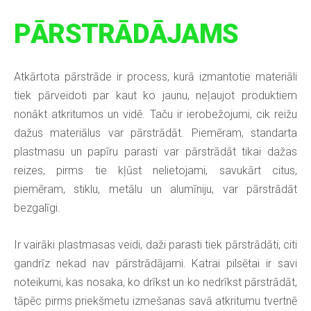
PĀRSTRĀDĀJAMS
Atkārtota pārstrāde ir process, kurā izmantotie materiāli
tiek pārveidoti par kaut ko jaunu, neļaujot produktiem
nonākt atkritumos un vidē. Taču ir ierobežojumi, cik reižu
dažus materiālus var pārstrādāt. Piemēram, standarta
plastmasu un papīru parasti var pārstrādāt tikai dažas
reizes, pirms tie kļūst nelietojami, savukārt citus,
piemēram, stiklu, metālu un alumīniju, var pārstrādāt
bezgalīgi.
Ir vairāki plastmasas veidi, daži parasti tiek pārstrādāti, citi
gandrīz nekad nav pārstrādājami. Katrai pilsētai ir savi
noteikumi, kas nosaka, ko drīkst un ko nedrīkst pārstrādāt,
tāpēc pirms priekšmetu izmešanas savā atkritumu tvertnē