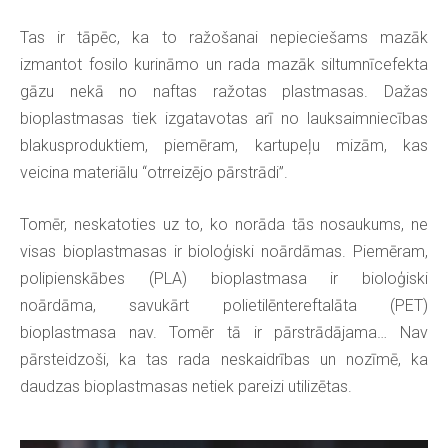
Tas ir tāpēc, ka to ražošanai nepieciešams mazāk
izmantot fosilo kurināmo un rada mazāk siltumnīcefekta
gāzu nekā no naftas ražotas plastmasas. Dažas
bioplastmasas tiek izgatavotas arī no lauksaimniecības
blakusproduktiem, piemēram, kartupeļu mizām, kas
veicina materiālu “otrreizējo pārstrādi”.
Tomēr, neskatoties uz to, ko norāda tās nosaukums, ne
visas bioplastmasas ir bioloģiski noārdāmas. Piemēram,
polipienskābes (PLA) bioplastmasa ir bioloģiski
noārdāma, savukārt polietilēntereftalāta (PET)
bioplastmasa nav. Tomēr tā ir pārstrādājama… Nav
pārsteidzoši, ka tas rada neskaidrības un nozīmē, ka
daudzas bioplastmasas netiek pareizi utilizētas.