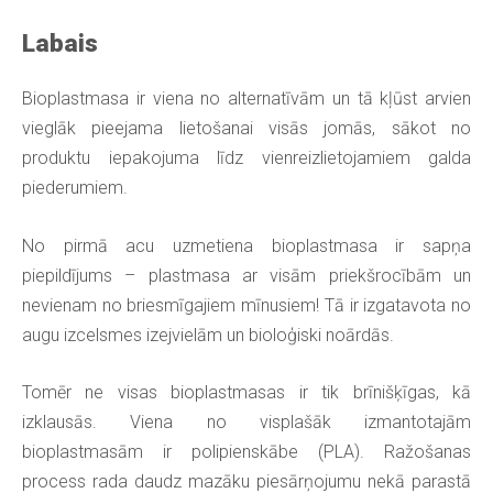
Labais
Bioplastmasa ir viena no alternatīvām un tā kļūst arvien
vieglāk pieejama lietošanai visās jomās, sākot no
produktu iepakojuma līdz vienreizlietojamiem galda
piederumiem.
No pirmā acu uzmetiena bioplastmasa ir sapņa
piepildījums – plastmasa ar visām priekšrocībām un
nevienam no briesmīgajiem mīnusiem! Tā ir izgatavota no
augu izcelsmes izejvielām un bioloģiski noārdās.
Tomēr ne visas bioplastmasas ir tik brīnišķīgas, kā
izklausās. Viena no visplašāk izmantotajām
bioplastmasām ir polipienskābe (PLA). Ražošanas
process rada daudz mazāku piesārņojumu nekā parastā