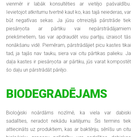
vienmēr ir labāk konsultēties ar vietējo pašvaldību.
Ievietojot atkritumu tvertnē kaut ko, kas tajā neiederas, var
būt negatīvas sekas. Ja jūsu otrreizējā pārstrāde tiek
piesārņota ar pārtiku vai nepārstrādājamiem
priekšmetiem, tas var apdraudēt visu partiju, izraisot tās
nonākšanu vidē. Piemēram, pārstrādājiet picu kastes tikai
tad, ja tajās nav tauku, siera vai citu pārtikas palieku. Ja
daļa kastes ir piesārņota ar pārtiku, jūs varat kompostēt
šo daļu un pārstrādāt pārējo.
BIODEGRADĒJAMS
Bioloģiski noārdāms nozīmē, ka viela var dabiski
sadalīties, neradot nekādu kaitējumu. Šis termins tiek
attiecināts uz produktiem, kas ar baktēriju, sēnīšu un citu