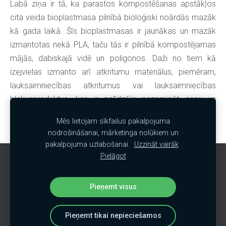
Labā ziņa ir tā, ka parastos kompostēšanas apstākļos
cita veida bioplastmasa pilnībā bioloģiski noārdās mazāk
kā gada laikā. Šīs bioplastmasas ir jaunākas un mazāk
izmantotas nekā PLA, taču tās ir pilnībā kompostējamas
mājās, dabiskajā vidē un poligonos. Daži no tiem kā
izejvielas izmanto arī atkritumu materiālus, piemēram,
lauksaimniecības atkritumus vai lauksaimniecības
blakusproduktus, kas ir palīdzējis pazemināt cenu un
padarījis tos konkurētspējīgus ar parasto plastmasu un
Mēs lietojam sīkfailus pakalpojuma
PLA.
nodrošināšanai, mārketinga nolūkiem un
pakalpojuma uzlabošanai.
Uzzināt vairāk
Pielāgot
Sīkdatnes
Pieņemt visus
Pieņemt tikai nepieciešamos