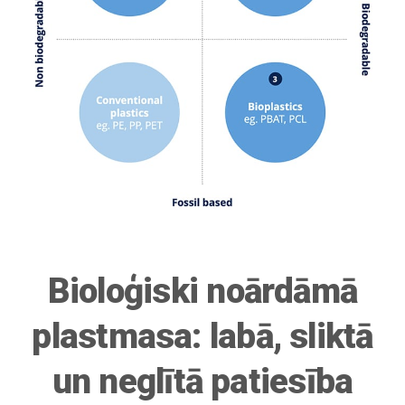
Bioloģiski noārdāmā
plastmasa: labā, sliktā
un neglītā patiesība