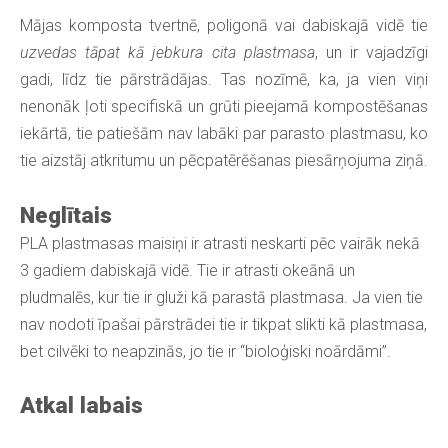
Mājas komposta tvertnē, poligonā vai dabiskajā vidē tie
uzvedas tāpat kā jebkura cita plastmasa
, un ir vajadzīgi
gadi, līdz tie pārstrādājas. Tas nozīmē, ka, ja vien viņi
nenonāk ļoti specifiskā un grūti pieejamā kompostēšanas
iekārtā, tie patiešām nav labāki par parasto plastmasu, ko
tie aizstāj atkritumu un pēcpatērēšanas piesārņojuma ziņā.
Neglītais
PLA plastmasas maisiņi ir atrasti neskarti pēc vairāk nekā
3 gadiem dabiskajā vidē. Tie ir atrasti okeānā un
pludmalēs, kur tie ir gluži kā parastā plastmasa. Ja vien tie
nav nodoti īpašai pārstrādei tie ir tikpat slikti kā plastmasa,
bet cilvēki to neapzinās, jo tie ir “bioloģiski noārdāmi”.
Atkal labais