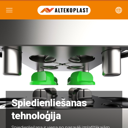
Spiedienliešanas
tehnoloģija
Spiedienliešana ir viena no pasaulē izplatītākajām