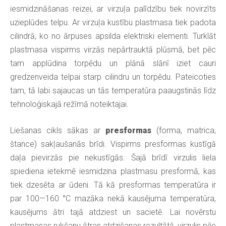
iesmidzināšanas reizei, ar virzuļa palīdzību tiek novirzīts
uzieplūdes telpu. Ar virzuļa kustību plastmasa tiek padota
cilindrā, ko no ārpuses apsilda elektriski elementi. Turklāt
plastmasa vispirms virzās nepārtrauktā plūsmā, bet pēc
tam applūdina torpēdu un plānā slānī iziet cauri
gredzenveida telpai starp cilindru un torpēdu. Pateicoties
tam, tā labi sajaucas un tās temperatūra paaugstinās līdz
tehnoloģiskajā režīmā noteiktajai.
Liešanas cikls sākas ar
presformas
(forma, matrica,
štance) sakļaušanās brīdi. Vispirms presformas kustīgā
daļa pievirzās pie nekustīgās. Šajā brīdī virzulis liela
spiediena ietekmē iesmidzina plastmasu presformā, kas
tiek dzesēta ar ūdeni. Tā kā presformas temperatūra ir
par 100—160 °С mazāka nekā kausējuma temperatūra,
kausējums ātri tajā atdziest un sacietē. Lai novērstu
plastmasas rukšanu ātras atdzišanas rezultātā, virzulis pēc