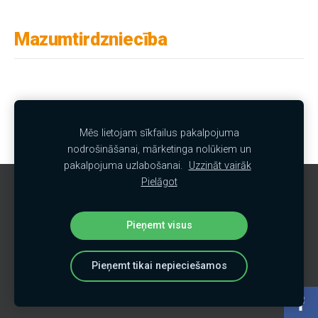
Mazumtirdzniecība
Vairumtirdzniecība
Mēs lietojam sīkfailus pakalpojuma
nodrošināšanai, mārketinga nolūkiem un
pakalpojuma uzlabošanai.
Uzzināt vairāk
Pielāgot
Sīkdatnes
Pieņemt visus
Pieņemt tikai nepieciešamos