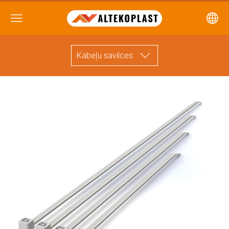
Kabeļu savilces