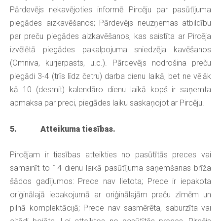
Pārdevējs nekavējoties informē Pircēju par pasūtījuma
piegādes aizkavēšanos; Pārdevējs neuzņemas atbildību
par preču piegādes aizkavēšanos, kas saistīta ar Pircēja
izvēlētā piegādes pakalpojuma sniedzēja kavēšanos
(Omniva, kurjerpasts, u.c.). Pārdevējs nodrošina preču
piegādi 3-4 (trīs līdz četru) darba dienu laikā, bet ne vēlāk
kā 10 (desmit) kalendāro dienu laikā kopš ir saņemta
apmaksa par preci, piegādes laiku saskaņojot ar Pircēju.
5. Atteikuma tiesības.
Pircējam ir tiesības atteikties no pasūtītās preces vai
samainīt to 14 dienu laikā pasūtījuma saņemšanas brīža
šādos gadījumos: Prece nav lietota; Prece ir iepakota
oriģinālajā iepakojumā ar oriģinālajām preču zīmēm un
pilnā komplektācijā; Prece nav sasmērēta, saburzīta vai