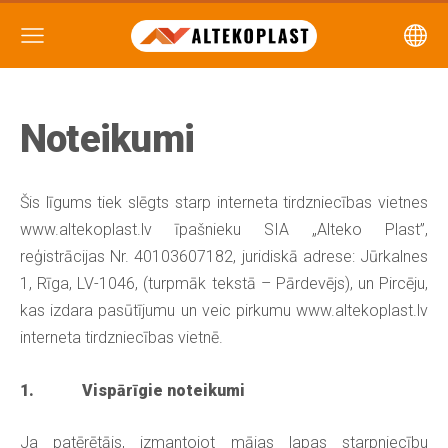
Noteikumi
Šis līgums tiek slēgts starp interneta tirdzniecības vietnes
www.altekoplast.lv īpašnieku SIA „Alteko Plast”,
reģistrācijas Nr. 40103607182, juridiskā adrese: Jūrkalnes
1, Rīga, LV-1046, (turpmāk tekstā – Pārdevējs), un Pircēju,
kas izdara pasūtījumu un veic pirkumu www.altekoplast.lv
interneta tirdzniecības vietnē.
1. Vispārīgie noteikumi
Ja patērētājs, izmantojot mājas lapas starpniecību