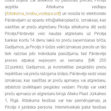
citādi bojāta. Lai atteiktos no pasūtītās preces, Pircējs
aizpilda Atteikuma veidlapu
(
Atteikuma_tiesibu_veidlapa.pdf
) un nosūta to elektroniski
Pārdevējam uz epastu
info@altekoplast.lv
; Izmaksas, kas
saistītas ar preču atgriešanu Pircēja atteikuma dēļ sedz
Pircējs;Pārdevējs veic naudas atgriešanu uz Pircēja
bankas kontu 14 dienu laikā no preču saņemšanas brīža;
Gadījumos, ja Pircējs ir lūdzis veikt izmaiņas precēs un tās
tiek ražotas pēc individuāla pasūtījuma, tad Pārdevējs
preces atpakaļ nepieņem un nemaina. (MK 255
22.punkts); Gadījumos, ja konstatētas piegādāto preču
nepilnības vai preču ražojuma brāķis, Pārdevējs sedz visas
izmaksas, kas saistītas ar preču apmaiņu vai atgriešanu,
atbilstoši izvēlētajam piegādes veidam. Pircējs var veikt
preču apmaiņu un atgriešanu birojā Alteko Plast Jūrkalnes
1, Rīgā. Atteikuma tiesības var nav piemērojamas, ja
Pircējs ir juridiska persona. Internetveikals patur tiesības