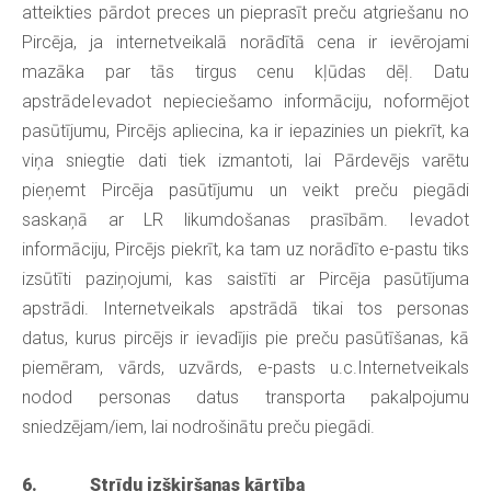
atteikties pārdot preces un pieprasīt preču atgriešanu no
Pircēja, ja internetveikalā norādītā cena ir ievērojami
mazāka par tās tirgus cenu kļūdas dēļ. Datu
apstrādeIevadot nepieciešamo informāciju, noformējot
pasūtījumu, Pircējs apliecina, ka ir iepazinies un piekrīt, ka
viņa sniegtie dati tiek izmantoti, lai Pārdevējs varētu
pieņemt Pircēja pasūtījumu un veikt preču piegādi
saskaņā ar LR likumdošanas prasībām. Ievadot
informāciju, Pircējs piekrīt, ka tam uz norādīto e-pastu tiks
izsūtīti paziņojumi, kas saistīti ar Pircēja pasūtījuma
apstrādi. Internetveikals apstrādā tikai tos personas
datus, kurus pircējs ir ievadījis pie preču pasūtīšanas, kā
piemēram, vārds, uzvārds, e-pasts u.c.Internetveikals
nodod personas datus transporta pakalpojumu
sniedzējam/iem, lai nodrošinātu preču piegādi.
6. Strīdu izšķiršanas kārtība