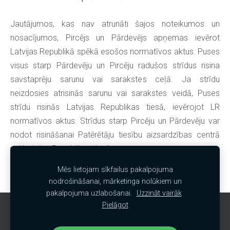
Jautājumos, kas nav atrunāti šajos noteikumos un
nosacījumos, Pircējs un Pārdevējs apņemas ievērot
Latvijas Republikā spēkā esošos normatīvos aktus. Puses
visus starp Pārdevēju un Pircēju radušos strīdus risina
savstaprēju sarunu vai sarakstes ceļā. Ja strīdu
neizdosies atrisinās sarunu vai sarakstes veidā, Puses
strīdu risinās Latvijas Republikas tiesā, ievērojot LR
normatīvos aktus. Strīdus starp Pircēju un Pārdevēju var
nodot risināšanai Patērētāju tiesību aizsardzības centrā
vai Latvijas Republikas tiesā.
Mēs lietojam sīkfailus pakalpojuma
nodrošināšanai, mārketinga nolūkiem un
pakalpojuma uzlabošanai.
Uzzināt vairāk
Pielāgot
Sīkdatnes