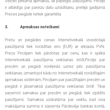
Veiciet pirkuma apmaksu, lai pabeigtu pasūtījumu. Pircējs
ir atbildīgs par pareizu datu uzrādīšanu, pretējā gadījumā
Preces piegāde netiek garantēta.
3. Apmaksas noteikumi
Preču un piegādes cenas Internetveikalā izveidotajā
pasūtījumā tiek norādītas eiro (EUR) ar iekļautu PVN.
Prece Pircējam tiek pārdotas par cenu, kas ir spēkā
Internetveikalā pasūtījuma veikšanas brīdī;Pircējs par
precēm un piegādi norēķinās uzreiz pēc pasūtījuma
veikšanas, izmantojot kādu no Internetveikalā norādītajām
apmaksas sistēmām; Pircējam par pasūtītajām precēm un
piegādi ir jāsamaksā pasūtījuma veikšanas brīdī. Tikai
saņemot samaksu par precēm un piegādi, tiek izpildīts
pasūtījums. Samaksa uzskatāma par veiktu, kad visa
maksājuma summa ir saņemta Pārdevēja bankas kontā,