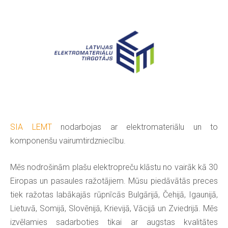
SIA LEMT
nodarbojas ar elektromateriālu un to
komponenšu vairumtirdzniecību.
Mēs nodrošinām plašu elektropreču klāstu no vairāk kā 30
Eiropas un pasaules ražotājiem. Mūsu piedāvātās preces
tiek ražotas labākajās rūpnīcās Bulgārijā, Čehijā, Igaunijā,
Lietuvā, Somijā, Slovēnijā, Krievijā, Vācijā un Zviedrijā. Mēs
izvēlamies sadarboties tikai ar augstas kvalitātes